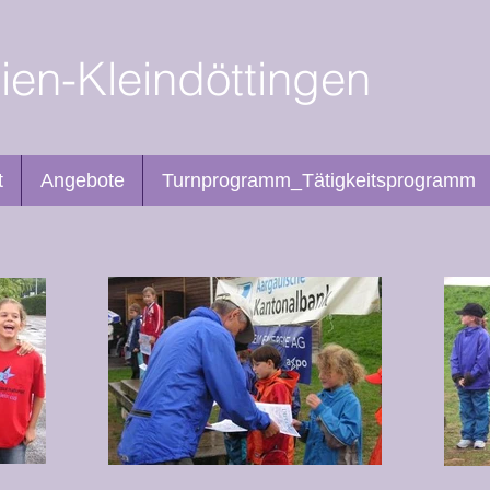
en-Kleindöttingen
t
Angebote
Turnprogramm_Tätigkeitsprogramm